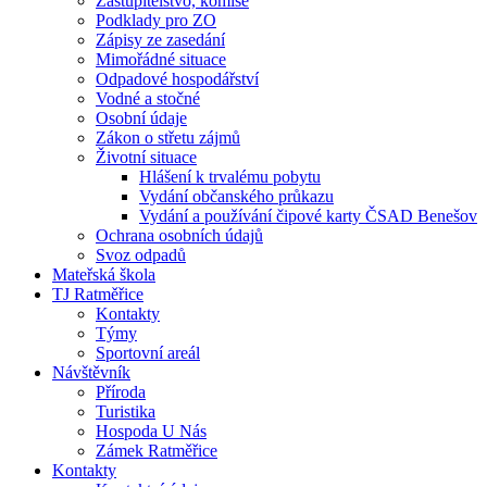
Zastupitelstvo, komise
Podklady pro ZO
Zápisy ze zasedání
Mimořádné situace
Odpadové hospodářství
Vodné a stočné
Osobní údaje
Zákon o střetu zájmů
Životní situace
Hlášení k trvalému pobytu
Vydání občanského průkazu
Vydání a používání čipové karty ČSAD Benešov
Ochrana osobních údajů
Svoz odpadů
Mateřská škola
TJ Ratměřice
Kontakty
Týmy
Sportovní areál
Návštěvník
Příroda
Turistika
Hospoda U Nás
Zámek Ratměřice
Kontakty