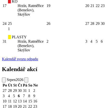
KO
17
Hrzín, Ratměřice
19
20
21
22
23
(Benešov),
Skrýšov
24
25
26
27
28
29
30
1
PLASTY
31
Hrzín, Ratměřice
2
3
4
5
6
(Benešov),
Skrýšov
Kalendář svozu odpadu
Kalendář akcí
Srpen
2026
Po
Út
St
Čt
Pá
So
Ne
27
28
29
30
31
1
2
3
4
5
6
7
8
9
10
11
12
13
14
15
16
17
18
19
20
21
22
23