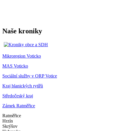
Naše kroniky
Mikroregion Voticko
MAS Voticko
Sociální služby v ORP Votice
Kraj blanických rytířů
Středočeský kraj
Zámek Ratměřice
Ratměřice
Hrzín
Skrýšov