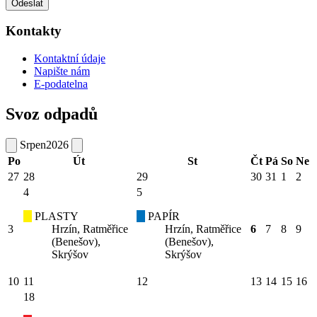
Odeslat
Kontakty
Kontaktní údaje
Napište nám
E-podatelna
Svoz odpadů
Srpen
2026
Po
Út
St
Čt
Pá
So
Ne
27
28
29
30
31
1
2
4
5
PLASTY
PAPÍR
3
Hrzín, Ratměřice
Hrzín, Ratměřice
6
7
8
9
(Benešov),
(Benešov),
Skrýšov
Skrýšov
10
11
12
13
14
15
16
18