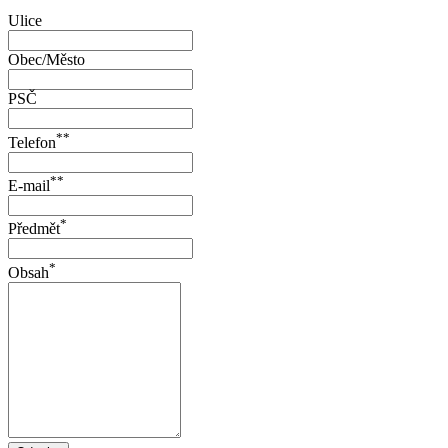
Ulice
Obec/Město
PSČ
**
Telefon
**
E-mail
*
Předmět
*
Obsah