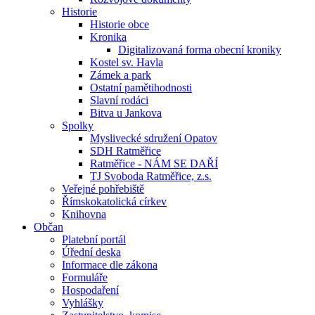
Historie
Historie obce
Kronika
Digitalizovaná forma obecní kroniky
Kostel sv. Havla
Zámek a park
Ostatní pamětihodnosti
Slavní rodáci
Bitva u Jankova
Spolky
Myslivecké sdružení Opatov
SDH Ratměřice
Ratměřice - NÁM SE DAŘÍ
TJ Svoboda Ratměřice, z.s.
Veřejné pohřebiště
Římskokatolická církev
Knihovna
Občan
Platební portál
Úřední deska
Informace dle zákona
Formuláře
Hospodaření
Vyhlášky