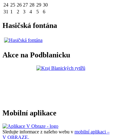
24
25
26
27
28
29
30
31
1
2
3
4
5
6
Hasičská fontána
Akce na Podblanicku
Mobilní aplikace
Sledujte informace z našeho webu v
mobilní aplikaci –
V OBRAZE.