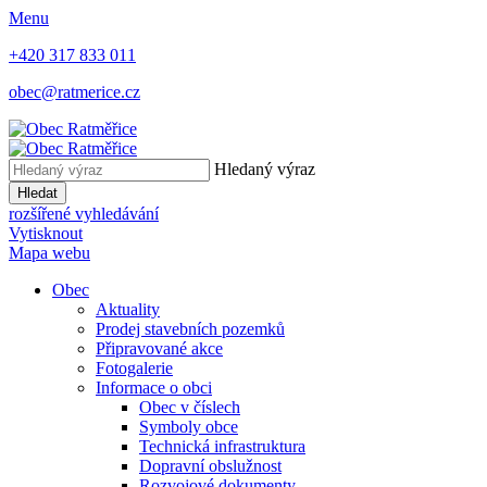
Menu
+420 317 833 011
obec@ratmerice.cz
Hledaný výraz
Hledat
rozšířené vyhledávání
Vytisknout
Mapa webu
Obec
Aktuality
Prodej stavebních pozemků
Připravované akce
Fotogalerie
Informace o obci
Obec v číslech
Symboly obce
Technická infrastruktura
Dopravní obslužnost
Rozvojové dokumenty