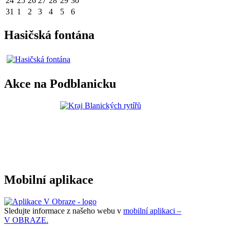
24
25
26
27
28
29
30
31
1
2
3
4
5
6
Hasičská fontána
Akce na Podblanicku
Mobilní aplikace
Sledujte informace z našeho webu v
mobilní aplikaci –
V OBRAZE.