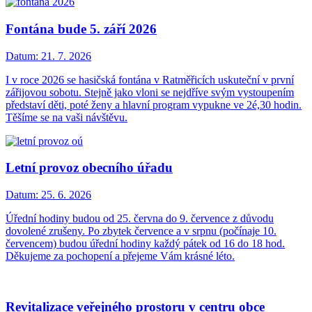
Fontána bude 5. září 2026
Datum:
21. 7. 2026
I v roce 2026 se hasičská fontána v Ratměřicích uskuteční v první
zářijovou sobotu. Stejně jako vloni se nejdříve svým vystoupením
představí děti, poté ženy a hlavní program vypukne ve 2é,30 hodin.
Těšíme se na vaši návštěvu.
Letní provoz obecního úřadu
Datum:
25. 6. 2026
Úřední hodiny budou od 25. června do 9. července z důvodu
dovolené zrušeny. Po zbytek července a v srpnu (počínaje 10.
červencem) budou úřední hodiny každý pátek od 16 do 18 hod.
Děkujeme za pochopení a přejeme Vám krásné léto.
Revitalizace veřejného prostoru v centru obce