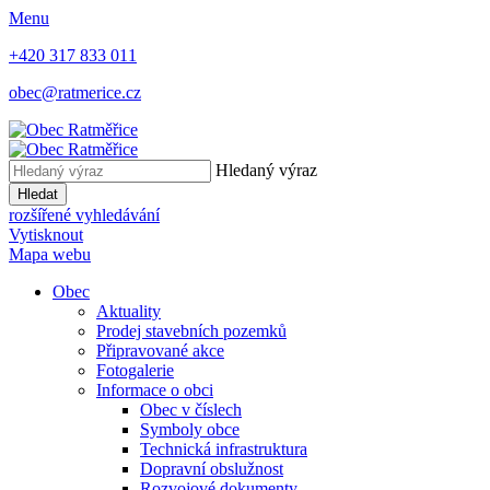
Menu
+420 317 833 011
obec@ratmerice.cz
Hledaný výraz
Hledat
rozšířené vyhledávání
Vytisknout
Mapa webu
Obec
Aktuality
Prodej stavebních pozemků
Připravované akce
Fotogalerie
Informace o obci
Obec v číslech
Symboly obce
Technická infrastruktura
Dopravní obslužnost
Rozvojové dokumenty