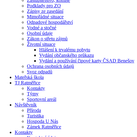
Zastupitelstvo, komise
Podklady pro ZO
Zápisy ze zasedání
Mimořádné situace
Odpadové hospodářství
Vodné a stočné
Osobní údaje
Zákon o střetu zájmů
Životní situace
Hlášení k trvalému pobytu
Vydání občanského průkazu
Vydání a používání čipové karty ČSAD Benešov
Ochrana osobních údajů
Svoz odpadů
Mateřská škola
TJ Ratměřice
Kontakty
Týmy
Sportovní areál
Návštěvník
Příroda
Turistika
Hospoda U Nás
Zámek Ratměřice
Kontakty