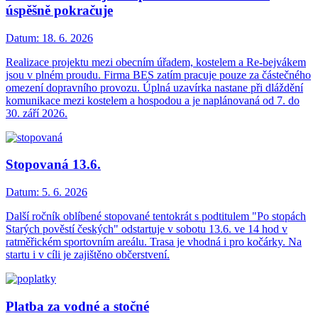
úspěšně pokračuje
Datum:
18. 6. 2026
Realizace projektu mezi obecním úřadem, kostelem a Re-bejvákem
jsou v plném proudu. Firma BES zatím pracuje pouze za částečného
omezení dopravního provozu. Úplná uzavírka nastane při dláždění
komunikace mezi kostelem a hospodou a je naplánovaná od 7. do
30. září 2026.
Stopovaná 13.6.
Datum:
5. 6. 2026
Další ročník oblíbené stopované tentokrát s podtitulem "Po stopách
Starých pověstí českých" odstartuje v sobotu 13.6. ve 14 hod v
ratměřickém sportovním areálu. Trasa je vhodná i pro kočárky. Na
startu i v cíli je zajištěno občerstvení.
Platba za vodné a stočné