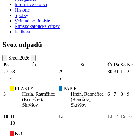
Informace o obci
Historie
Spolky
Veřejné pohřebiště
Římskokatolická církev
Knihovna
Svoz odpadů
Srpen
2026
Po
Út
St
Čt
Pá
So
Ne
27
28
29
30
31
1
2
4
5
PLASTY
PAPÍR
3
Hrzín, Ratměřice
Hrzín, Ratměřice
6
7
8
9
(Benešov),
(Benešov),
Skrýšov
Skrýšov
10
11
12
13
14
15
16
18
KO