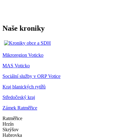
Naše kroniky
Mikroregion Voticko
MAS Voticko
Sociální služby v ORP Votice
Kraj blanických rytířů
Středočeský kraj
Zámek Ratměřice
Ratměřice
Hrzín
Skrýšov
Habrovka