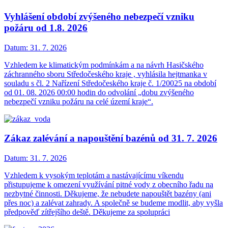
Vyhlášení období zvýšeného nebezpečí vzniku
požáru od 1.8. 2026
Datum:
31. 7. 2026
Vzhledem ke klimatickým podmínkám a na návrh Hasičského
záchranného sboru Středočeského kraje , vyhlásila hejtmanka v
souladu s čl. 2 Nařízení Středočeského kraje č. 1/20025 na období
od 01. 08. 2026 00:00 hodin do odvolání „dobu zvýšeného
nebezpečí vzniku požáru na celé území kraje“.
Zákaz zalévání a napouštění bazénů od 31. 7. 2026
Datum:
31. 7. 2026
Vzhledem k vysokým teplotám a nastávajícímu víkendu
přistupujeme k omezení využívání pitné vody z obecního řadu na
nezbytné činnosti. Děkujeme, že nebudete napouštět bazény (ani
přes noc) a zalévat zahrady. A společně se budeme modlit, aby vyšla
předpověď zítřejšího deště. Děkujeme za spolupráci