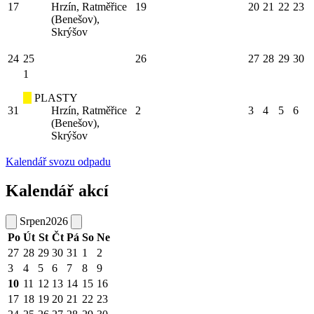
17
Hrzín, Ratměřice
19
20
21
22
23
(Benešov),
Skrýšov
24
25
26
27
28
29
30
1
PLASTY
31
Hrzín, Ratměřice
2
3
4
5
6
(Benešov),
Skrýšov
Kalendář svozu odpadu
Kalendář akcí
Srpen
2026
Po
Út
St
Čt
Pá
So
Ne
27
28
29
30
31
1
2
3
4
5
6
7
8
9
10
11
12
13
14
15
16
17
18
19
20
21
22
23