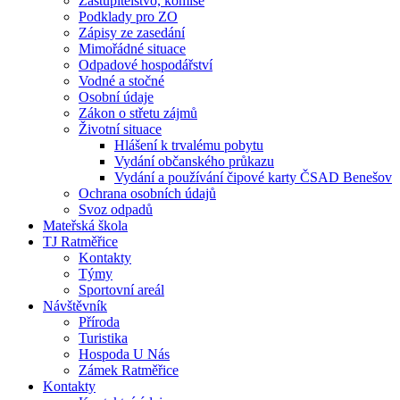
Zastupitelstvo, komise
Podklady pro ZO
Zápisy ze zasedání
Mimořádné situace
Odpadové hospodářství
Vodné a stočné
Osobní údaje
Zákon o střetu zájmů
Životní situace
Hlášení k trvalému pobytu
Vydání občanského průkazu
Vydání a používání čipové karty ČSAD Benešov
Ochrana osobních údajů
Svoz odpadů
Mateřská škola
TJ Ratměřice
Kontakty
Týmy
Sportovní areál
Návštěvník
Příroda
Turistika
Hospoda U Nás
Zámek Ratměřice
Kontakty