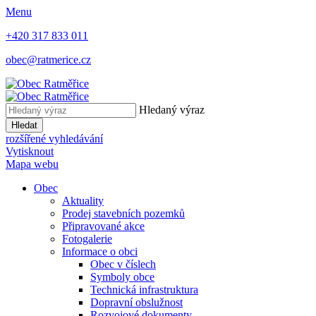
Menu
+420 317 833 011
obec@ratmerice.cz
Hledaný výraz
Hledat
rozšířené vyhledávání
Vytisknout
Mapa webu
Obec
Aktuality
Prodej stavebních pozemků
Připravované akce
Fotogalerie
Informace o obci
Obec v číslech
Symboly obce
Technická infrastruktura
Dopravní obslužnost
Rozvojové dokumenty