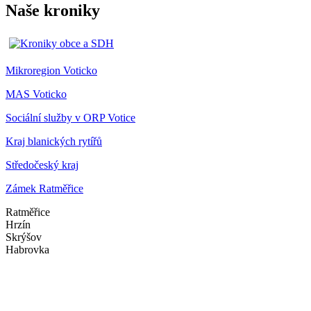
Naše kroniky
Mikroregion Voticko
MAS Voticko
Sociální služby v ORP Votice
Kraj blanických rytířů
Středočeský kraj
Zámek Ratměřice
Ratměřice
Hrzín
Skrýšov
Habrovka