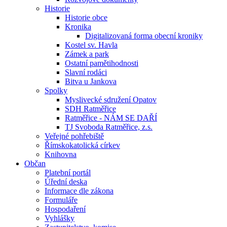
Historie
Historie obce
Kronika
Digitalizovaná forma obecní kroniky
Kostel sv. Havla
Zámek a park
Ostatní pamětihodnosti
Slavní rodáci
Bitva u Jankova
Spolky
Myslivecké sdružení Opatov
SDH Ratměřice
Ratměřice - NÁM SE DAŘÍ
TJ Svoboda Ratměřice, z.s.
Veřejné pohřebiště
Římskokatolická církev
Knihovna
Občan
Platební portál
Úřední deska
Informace dle zákona
Formuláře
Hospodaření
Vyhlášky