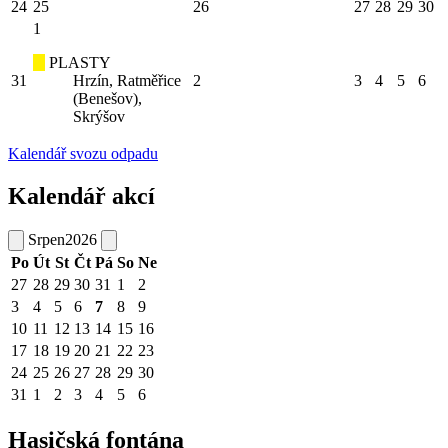
24
25
26
27
28
29
30
1
PLASTY
31
Hrzín, Ratměřice
2
3
4
5
6
(Benešov),
Skrýšov
Kalendář svozu odpadu
Kalendář akcí
Srpen
2026
Po
Út
St
Čt
Pá
So
Ne
27
28
29
30
31
1
2
3
4
5
6
7
8
9
10
11
12
13
14
15
16
17
18
19
20
21
22
23
24
25
26
27
28
29
30
31
1
2
3
4
5
6
Hasičská fontána