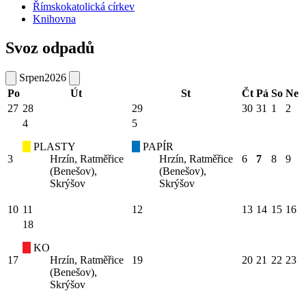
Římskokatolická církev
Knihovna
Svoz odpadů
Srpen
2026
Po
Út
St
Čt
Pá
So
Ne
27
28
29
30
31
1
2
4
5
PLASTY
PAPÍR
3
Hrzín, Ratměřice
Hrzín, Ratměřice
6
7
8
9
(Benešov),
(Benešov),
Skrýšov
Skrýšov
10
11
12
13
14
15
16
18
KO
17
Hrzín, Ratměřice
19
20
21
22
23
(Benešov),
Skrýšov