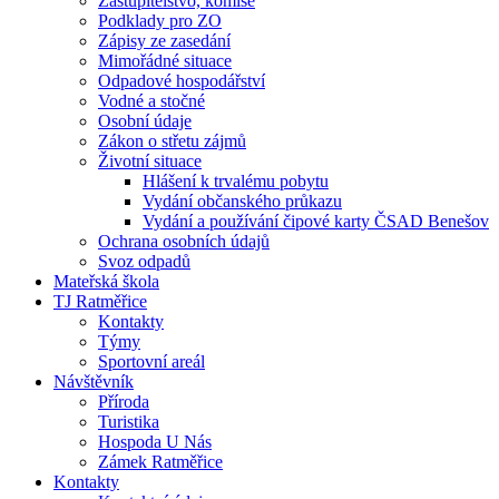
Zastupitelstvo, komise
Podklady pro ZO
Zápisy ze zasedání
Mimořádné situace
Odpadové hospodářství
Vodné a stočné
Osobní údaje
Zákon o střetu zájmů
Životní situace
Hlášení k trvalému pobytu
Vydání občanského průkazu
Vydání a používání čipové karty ČSAD Benešov
Ochrana osobních údajů
Svoz odpadů
Mateřská škola
TJ Ratměřice
Kontakty
Týmy
Sportovní areál
Návštěvník
Příroda
Turistika
Hospoda U Nás
Zámek Ratměřice
Kontakty