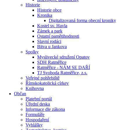
Historie
Historie obce
Kronika
Digitalizovaná forma obecní kroniky
Kostel sv. Havla
Zámek a park
Ostatní pamětihodnosti
Slavní rodáci
Bitva u Jankova
Spolky
Myslivecké sdružení Opatov
SDH Ratměřice
Ratměřice - NÁM SE DAŘÍ
TJ Svoboda Ratměřice, z.s.
Veřejné pohřebiště
Římskokatolická církev
Knihovna
Občan
Platební portál
Úřední deska
Informace dle zákona
Formuláře
Hospodaření
Vyhlášky