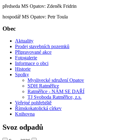
předseda MS Opatov: Zdeněk Fridrin
hospodář MS Opatov: Petr Toula
Obec
Aktuality
Prodej stavebních pozemků
Připravované akce
Fotogalerie
Informace o obci
Historie
Spolky
Myslivecké sdružení Opatov
SDH Ratměřice
Ratměřice - NÁM SE DAŘÍ
TJ Svoboda Ratměřice, z.s.
Veřejné pohřebiště
Římskokatolická církev
Knihovna
Svoz odpadů