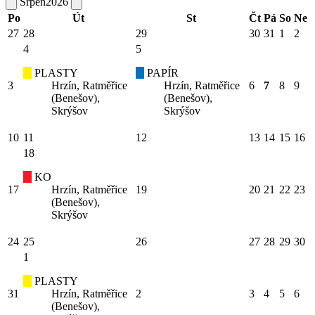
Srpen
2026
Po
Út
St
Čt
Pá
So
Ne
27
28
29
30
31
1
2
4
5
PLASTY
PAPÍR
3
Hrzín, Ratměřice
Hrzín, Ratměřice
6
7
8
9
(Benešov),
(Benešov),
Skrýšov
Skrýšov
10
11
12
13
14
15
16
18
KO
17
Hrzín, Ratměřice
19
20
21
22
23
(Benešov),
Skrýšov
24
25
26
27
28
29
30
1
PLASTY
31
Hrzín, Ratměřice
2
3
4
5
6
(Benešov),