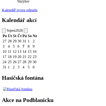
Skrýšov
Kalendář svozu odpadu
Kalendář akcí
Srpen
2026
Po
Út
St
Čt
Pá
So
Ne
27
28
29
30
31
1
2
3
4
5
6
7
8
9
10
11
12
13
14
15
16
17
18
19
20
21
22
23
24
25
26
27
28
29
30
31
1
2
3
4
5
6
Hasičská fontána
Akce na Podblanicku