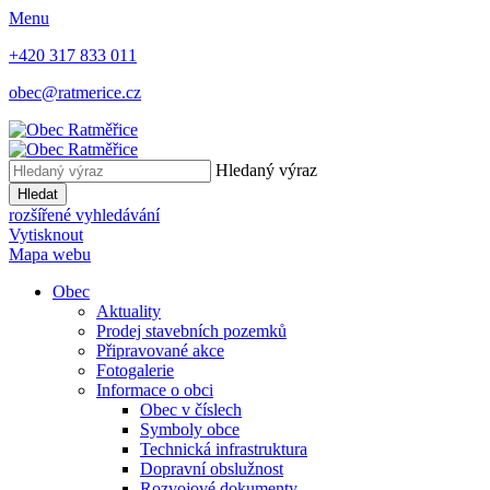
Menu
+420 317 833 011
obec@ratmerice.cz
Hledaný výraz
Hledat
rozšířené vyhledávání
Vytisknout
Mapa webu
Obec
Aktuality
Prodej stavebních pozemků
Připravované akce
Fotogalerie
Informace o obci
Obec v číslech
Symboly obce
Technická infrastruktura
Dopravní obslužnost
Rozvojové dokumenty